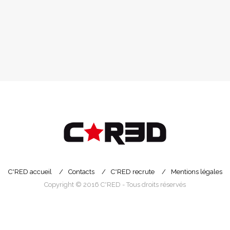
C*RED accueil
Contacts
C*RED recrute
Mentions légales
Copyright © 2016 C*RED - Tous droits réservés