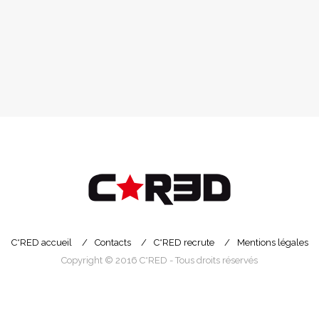
C*RED accueil
Contacts
C*RED recrute
Mentions légales
Copyright © 2016 C*RED - Tous droits réservés