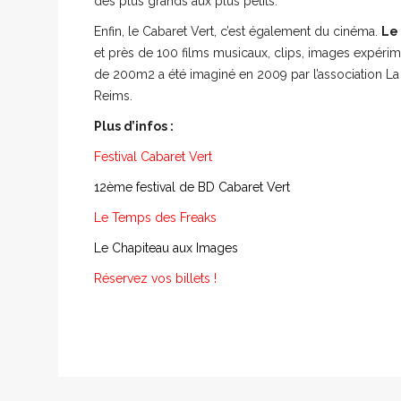
des plus grands aux plus petits.
Enfin, le Cabaret Vert, c’est également du cinéma.
Le
et près de 100 films musicaux, clips, images expérime
de 200m2 a été imaginé en 2009 par l’association La 
Reims.
Plus d’infos :
Festival Cabaret Vert
12ème festival de BD Cabaret Vert
L
e Temps des Freaks
Le Chapiteau aux Images
Réservez vos billets !