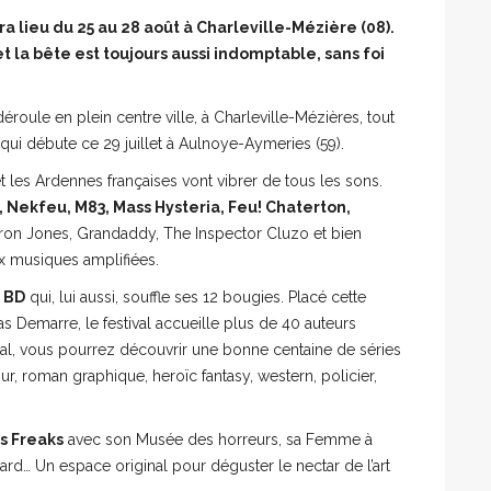
a lieu du 25 au 28 août à Charleville-Mézière (08).
et la bête est toujours aussi indomptable, sans foi
e déroule en plein centre ville, à Charleville-Mézières, tout
 qui débute ce 29 juillet à Aulnoye-Aymeries (59).
et les Ardennes françaises vont vibrer de tous les sons.
, Nekfeu, M83, Mass Hysteria, Feu! Chaterton,
ron Jones, Grandaddy, The Inspector Cluzo et bien
ux musiques amplifiées.
e BD
qui, lui aussi, souffle ses 12 bougies. Placé cette
s Demarre, le festival accueille plus de 40 auteurs
total, vous pourrez découvrir une bonne centaine de séries
our, roman graphique, heroïc fantasy, western, policier,
s Freaks
avec son Musée des horreurs, sa Femme à
rd… Un espace original pour déguster le nectar de l’art