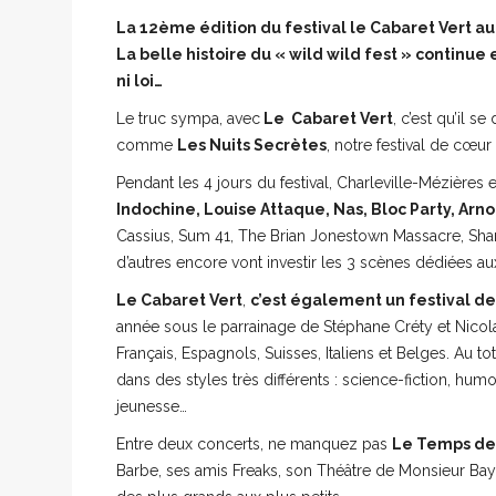
La 12ème édition du festival le Cabaret Vert aur
La belle histoire du « wild wild fest » continue 
ni loi…
Le truc sympa, avec
Le Cabaret Vert
, c’est qu’il s
comme
Les Nuits Secrètes
, notre festival de cœur
Pendant les 4 jours du festival, Charleville-Mézières 
Indochine, Louise Attaque, Nas, Bloc Party, Arno
Cassius, Sum 41, The Brian Jonestown Massacre, Sha
d’autres encore vont investir les 3 scènes dédiées a
Le Cabaret Vert
,
c’est également un festival d
année sous le parrainage de Stéphane Créty et Nicola
Français, Espagnols, Suisses, Italiens et Belges. Au 
dans des styles très différents : science-fiction, hum
jeunesse…
Entre deux concerts, ne manquez pas
Le Temps de
Barbe, ses amis Freaks, son Théâtre de Monsieur Baya