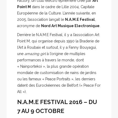
Factory, un club électro éphémère créé par
Art
Point M
dans le cadre de Lille 2004, Capitale
Européenne de la Culture. L’année suivante, en
2005, l’association lançait le
N.A.M.E Festival
,
acronyme de
Nord Art Musique Electronique
.
Derrière le N.A.M.E Festival, il y a l’association Art
Point M, qui organise depuis 1990 la Braderie de
l’Art à Roubaix et surtout, il y a Fanny Bouyagui,
une
amazing girl
à l’origine de multiples
performances à travers le monde, dont
« Nainportekoi », la plus grande opération
mondiale de customisation de nains de jardins
ou les fameux « Peace Portraits », les derniers
datent des Eurockéennes de Belfort (« Peace For
All »).
N.A.M.E FESTIVAL 2016 – DU
7 AU 9 OCTOBRE