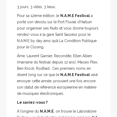
3 jours, 3 villes, 3 lieux…
Pour sa 12ème édition, le
N.A.M.E Festival
a
porté son dévolu sur le Port Fluvial d’Halluin
pour organiser ses Nuits et vous donne toujours
rendez-vous à la gare Saint Sauveur pour le
N.A.M.E by day ainsi qu’à La Condition Publique
pour le Closing.
Âme, Laurent Garnier, Recondite, Ellen Allien
(marraine du festival depuis 12 ans), Maceo Plex,
Ben Klock, Rodhad… Ces premiers noms en
disent long sur ce que le
N.A.M.E Festival
veut
envoyer cette année, prouvant une fois encore
son statut de référence européenne en matière
de musiques électroniques.
Le saviez-vous ?
À l’origine du
N.A.M.E
, on trouve le Laboratoire